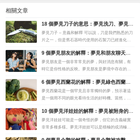
相關文章
18 個夢見刀子的意思：夢見洗刀、夢見刀
變髒、夢見被刀威脅
夢見刀子 – 意義和解釋 可以說，刀是我們熟悉的刀
片之一，但是舊石器時代使用的石製刀已經進化並
延續到這個時代，並衍生成各種東西，例如烹飪用
9 個夢見朋友的解釋：夢見和朋友聊天、
刀（水果刀很常見），用於食用的刀，以及可以應
夢見朋友裸體
用於自衛等戰鬥的刀。 由於它是適合所有人的易於
夢見朋友是一個非常常見的夢，與好消息有關，有
使用的工具，因此它也是許...
時它是你性格的反映。夢見朋友是夢境中存在的最
具象徵意義和神秘感的夢之一。這種類型的夢有很
6 個夢見西蘭花的解釋：夢見綠色西蘭
多解釋，根據細節的不同，它也可能帶有負面含
花、夢見黑西蘭花
義。例如，夢見兒時的朋友，表明你今天的行為方
夢見西蘭花是一個罕見且非常獨特的夢，預示著這
式和過去一樣，那時你沒有任何責任。這個夢恰恰
是一個用不同的眼光看待生活的好時機。當然，夢
指的是你的童年時光，那時沒有什麼可擔心...
見西蘭花並不是與特彆強烈的情緒有關的夢，但當
10 個夢見洋娃娃的解釋：夢見被附身的洋
你醒來時，你會感覺心情愉快，一切都會顯得更簡
娃娃、夢見布偶娃娃
單。夢見西蘭花是一個積極的夢，宣告樂觀和自
夢見洋娃娃可能是一個奇怪的夢，但它的含義確實
信。事實上，許多分析師認為，夢見西蘭花也預示
非常多種多樣。夢見洋娃娃可以是積極的或消極的
著新機會的到來，或者一些過去因某些原因...
夢，與您生活的各個方面有關，因此有必要注意每