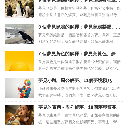
9 個夢見企鵝的解釋：夢見企鵝被攻擊或
個夢的細節，以便瞭解每個夢的真正含義。一般來
吃掉、夢見白企鵝
說，我們可以說夢見洋娃娃與脆弱、問題、糟糕的
夢見企鵝是一個相當罕見的夢，但當它發生時，你
情況、衝突有關，但也與快樂、成功、幸福、愛和
應該非常注意它的解夢。企鵝是無害且沒有威脅性
純真有關。所以，正如我們已經說過的，...
的生物，夢見企鵝通常反映了一個人的誠實、積極
9 個夢見烏鴉的解釋：夢見烏鴉襲擊、夢
的態度，有時還反映了冷酷的本性。但企鵝通常也
見黑烏鴉
代表著生活中的機會。這將在未來出現，所以夢邀
夢見烏鴉絕對是一個黑暗和痛苦的夢。烏鴉一直是
請你在它出現時抓住機會，即使它最初可能會給你
邪惡的代名詞，所以夢見烏鴉可能預示著消極、事
帶來一些不適。但是，您應該非常仔細地...
故、不忠，甚至死亡。 夢見烏鴉 – 意義和解釋 如果
7 個夢見黃色的解釋：夢見亮黃色、夢見
您剛剛遭受喪親之痛，或者您的親人正面臨絕症，
黃赭石
那麼夢見烏鴉並不少見。但不要擔心自己，烏鴉從
夢見黃色是一個傳達了很多能量和快樂的夢。我們
不宣...
將一起探索這種明亮生動的顏色的含義，以及它在
精神、身體和精神上可以代表的不同事物。瞭解顏
夢見小醜 - 周公解夢、11個夢境預兆
色的含義可以幫助我們將這種智慧應用到生活中的
許多實際行動中。夢見黃色彩虹黃色是彩虹中最亮
小醜是噩夢和恐怖電影中的常客，但當他們出現在
的顏色之一。它是介於綠色和橙色之間的顏色，是
我們的夢中時，他們意味著什麼？夢見小醜可以用
人眼可以看到的最亮的顏色之一。所以黃...
多種方式解釋，具體取決於夢的背景和符號。它們
夢見吃東西 - 周公解夢、10個夢境預兆
可能代表著可怕或危險的事物，或者它們可能是更
良性的事物的標誌。小醜通常代表著有趣和童真。
夢見吃東西是一種常見的經歷。正如專家警告的那
然而，它們也可以具有更險惡的含義，代表焦慮、
樣，這些類型的夢因文化影響而異。事實上，背
恐懼甚至瘋狂的感覺。夢見小醜夢見小醜...
景、出現的食物以及如何處理它們都取決於每種文