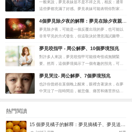
能會造成損害，這通常是經濟困難、失望、擔憂和
一般來說，夢見表妹並不是不祥之兆，相反：通常
處罰的預兆。...
這些夢都充滿了好感。夢見表妹可能表明你對家人
的愛，並警告你應該更加關注你的根，因為你讓它
4個夢見除夕夜的解釋：夢見在除夕夜親吻
們無人看管。 但是，正如您已經知道的那樣，為了
某人
更好地理解任何夢境的含義，有必要密切關注細
夢見除夕夜，可能是一個反覆出現的夢，也可能以
節，因為每種變化都會極大地改變您夢到的含
非常罕見的方式發生，但這取決於潛意識試圖帶出
義。...
什麼。事實上，夢往往是我們無意識恐懼和慾望的
夢見咬指甲 - 周公解夢、10個夢境預兆
象徵性代表，無論我們的潛意識試圖向我們傳達什
麼資訊，分析我們的夢都是一種積極的體驗，因為
對許多人來說，夢見咬指甲可能很奇怪或無關緊
它可以讓我們探索我們最深的情緒和感受。夢見除
要。然而，這個夢境揭示了一個有趣的預兆，可以
夕夜一個特別有意義的夢是耶誕節假期或...
讓你更多地了解責任感以及外表的重要性。你在夢
夢見哭泣- 周公解夢、7個夢境預兆
中看到的形象是有意義的。事實上，與在過度思考
時夢見咬指甲相比，在焦慮和緊張的陣痛中夢見咬
也許你曾經在某個晚上醒來，眼裡含著淚水，在夢
指甲並不是一回事。夢見咬指甲你咬指甲的每個夢
中哭泣了一段時間后，被悲傷、痛苦和痛苦所佔
都有一個特定的含義，可以揭示你的性格資...
據。夢見哭泣可能是一種非常令人不安的夢境體
驗，尤其是當我們無法理解這種現象的起源時。你
熱門閱讀
可能沒有做過任何特別的事情，比如家人的去世，
或者事故，或者痛苦的事情，所以你不知道是什麼
15 個夢見橘子的解釋：夢見摘橘子、夢見送橘子
導致了那天晚上的眼淚。哭泣是人類最自然的...