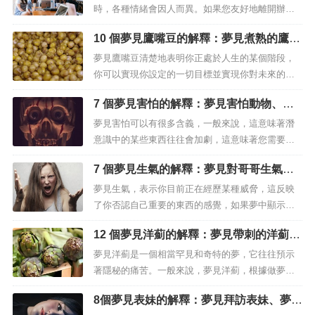
時，各種情緒會因人而異。如果您友好地離開辦公
室進行下一步，您只會懷念以前的工作場所。但
10 個夢見鷹嘴豆的解釋：夢見煮熟的鷹嘴
是，如果你在身心受損的情況下退出，你會有不好
豆、夢見白鷹嘴豆
的回憶和創傷，你會有一種痛苦和黑暗的感覺。這
夢見鷹嘴豆清楚地表明你正處於人生的某個階段，
個夢的重點是，夢的印象會根據人自己的想法和經
你可以實現你設定的一切目標並實現你對未來的目
歷而發生很大變化。如果您仍在第一家公司...
標，即使你認為一切都失去了並且你有很多困難。
7 個夢見害怕的解釋：夢見害怕動物、夢
鷹嘴豆能夠在任何類型的土壤和任何天氣條件下發
見害怕跌倒
芽，因此上述內容具有很大的邏輯和意義。 夢見鷹
夢見害怕可以有很多含義，一般來說，這意味著潛
嘴豆 – 意義和解釋...
意識中的某些東西往往會加劇，這意味著您需要對
生活中將發生的變化更加開放，但是夢見害怕具體
7 個夢見生氣的解釋：夢見對哥哥生氣、
意味著什麼呢？儘管其中一些可怕的夢想很難接
夢見對一個人生氣
受，但它告訴你，你需要對生活中的更新更加開
夢見生氣，表示你目前正在經歷某種威脅，這反映
放，因此，現在是時候開始用新的決議來實施您的
了你否認自己重要的東西的感覺，如果夢中顯示暴
計劃了，擺脫阻礙您前進的因素。我們經常害...
力或不止一個咄咄逼人，那麼你需要確保你以正確
12 個夢見洋薊的解釋：夢見帶刺的洋薊、
的方式向正確的人表達自己，在各種情況下，夢見
夢見烤洋薊
生氣和有暴力行為，預示著你真的在清醒的生活中
夢見洋薊是一個相當罕見和奇特的夢，它往往預示
對某人生氣，嘗試找到解決這種憤怒的方法很重
著隱秘的痛苦。一般來說，夢見洋薊，根據做夢者
要，如果你夢見走過一條狹窄的小巷，生氣...
的背景和個人資料，通常具有相互衝突的含義。 例
8個夢見表妹的解釋：夢見拜訪表妹、夢見
如，夢見即食洋薊可能預示著處罰即將到來，這可
生氣表妹