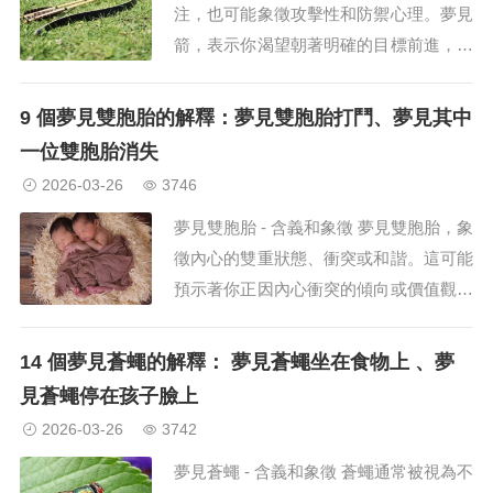
注，也可能象徵攻擊性和防禦心理。夢見
箭，表示你渴望朝著明確的目標前進，或
是你感到來自外界的威脅。 尤其值得注
意的是，這可能象徵著某人的言語或行為
9 個夢見雙胞胎的解釋：夢見雙胞胎打鬥、夢見其中
正在刺痛你的心。它也代表著方向、意志
一位雙胞胎消失
和情感的直接表達；因此...
2026-03-26
3746
夢見雙胞胎 - 含義和象徵 夢見雙胞胎，象
徵內心的雙重狀態、衝突或和諧。這可能
預示著你正因內心衝突的傾向或價值觀而
感到困惑，或者正處於人生的十字路口。
同時，由於夢見雙胞胎，也象徵著新生和
14 個夢見蒼蠅的解釋： 夢見蒼蠅坐在食物上 、夢
機會的拓展，這個夢也蘊含著深刻的意
見蒼蠅停在孩子臉上
義，預示著你正在經歷...
2026-03-26
3742
夢見蒼蠅 - 含義和象徵 蒼蠅通常被視為不