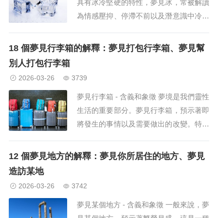
具有冰冷堅硬的特性，夢見冰，常被解讀
為情感壓抑、停滯不前以及潛意識中冷漠
的象徵。 它通常反映出深藏於心的情
感，或是某種冷漠的心理傾向。有時，它
18 個夢見行李箱的解釋：夢見打包行李箱、夢見幫
也可能預示著情感的疏離或人際關係的破
別人打包行李箱
裂；因此，這樣的夢境提...
2026-03-26
3739
夢見行李箱 - 含義和象徵 夢境是我們靈性
生活的重要部分。夢見行李箱，預示著即
將發生的事情以及需要做出的改變。特別
是關於夢見行李箱，有很多解釋可以指引
你走向明智的道路。 夢見新行李箱 夢見
12 個夢見地方的解釋：夢見你所居住的地方、夢見
新行李箱，預示著...
造訪某地
2026-03-26
3742
夢見某個地方 - 含義和象徵 一般來說，夢