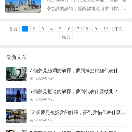
見某個地方，預示著繁榮昌盛。這是一種
潛意識的訊號，提醒你繼續追求目標。它
也預示著，只要你堅持不懈，終將獲得成
功。 然而，從消極的角度來看，做這種
首頁
1
2
3
4
5
6
7
8
9
10
下頁
夢的人可能會在生活中遭遇經濟損失。因
尾頁
此，你必須謹慎規劃支...
最新文章
7 個夢見絲綢的解釋，夢到捕捉錦鯉代表什麼徵兆？
2026-07-24
6 個夢見抵達的解釋，夢到代表什麼徵兆？
2026-07-23
12 個夢見被拯救的解釋，夢到救貓代表什麼徵兆？
2026-07-23