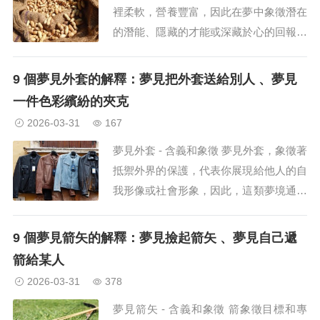
裡柔軟，營養豐富，因此在夢中象徵潛在
的潛能、隱藏的才能或深藏於心的回報。
所以，雖然夢見花生表面上看起來很普
通，但實際上可能暗示著你內心深處隱藏
9 個夢見外套的解釋：夢見把外套送給別人 、夢見
著機會或潛在的回報。你需要仔細反思自
一件色彩繽紛的夾克
己是否正在錯失某些價...
2026-03-31
167
夢見外套 - 含義和象徵 夢見外套，象徵著
抵禦外界的保護，代表你展現給他人的自
我形像或社會形象，因此，這類夢境通常
反映了你在社會中的形象，或是你在人際
關係中如何保護自己。 從心理學角度來
9 個夢見箭矢的解釋：夢見撿起箭矢 、夢見自己遞
看，它也常常與不穩定的自我狀態或內在
箭給某人
的保護需求有關，可能...
2026-03-31
378
夢見箭矢 - 含義和象徵 箭象徵目標和專