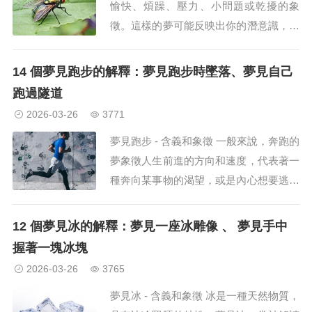
愉快、煩躁、壓力、小問題或乾擾的象
徵。這樣的夢可能反映出你的潛意識，暗
示生活中存在一些小而反覆出現的、令你
心煩意亂的因素。 因此，請記住，夢見
14 個夢見跑步的解釋：夢見跑步時墜落、夢見自己
蒼蠅可能預示著你日常生活中累積的疲
跑過隧道
憊、煩躁或未解決的情緒和...
2026-03-26
3771
夢見跑步 - 含義和象徵 一般來說，奔跑的
夢象徵人生前進的方向和速度，代表著一
種奔向某事物的渴望，或是內心想要逃離
某件事的願望。 因此，由於夢境的意義
會因情境而異，所以你必須結合夢境的背
12 個夢見冰的解釋：夢見一座冰雕像 、 夢見手中
景和自身的情緒狀態來解讀它。如果你做
握著一塊冰塊
了這樣的夢，你需要客...
2026-03-26
3765
夢見冰 - 含義和象徵 冰是一種天然物質，