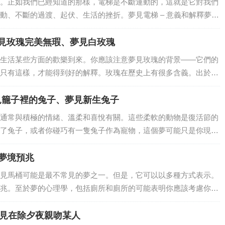
。正如我們已經知道的那樣，電梯是不斷運動的，這就是它對我們
動、不斷的過渡、起伏、生活的挫折。夢見電梯 – 意義和解釋夢見
關上后，它就變成了一個封閉的小空間。但另一方面，它也可以表
夢見自己...
夢見玫瑰完美無瑕、夢見白玫瑰
生活某些方面的歡樂到來。你應該注意夢見玫瑰的背景——它們的
只有這樣，才能得到好的解釋。玫瑰在歷史上有很多含義。出於這
在夢中喚醒你內心這些花朵的感受，這將決定它們的解釋。夢見擁
無法採摘的玫...
見籠子裡的兔子、夢見新生兔子
通常與積極的情緒、溫柔和喜悅有關。這些柔軟的動物是復活節的
了兔子，或者你碰巧有一隻兔子作為寵物，這個夢可能只是你現實
別隱藏的原因或資訊需要破譯。夢到兔子 – 意義和解釋但是，如果
實生活中...
個夢境預兆
見馬桶可能是最不常見的夢之一。但是，它可以以多種方式表示。
兆。至於夢的心理學，包括廁所和廁所的可能表明你應該考慮你的
，夢見廁所可以有不同的含義。廁所可能堵塞、骯髒、糞便或尿液
，可能有超級...
夢見在除夕夜親吻某人