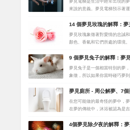
夢見電梯是生活中經常出現的夢
來說的意義。夢見電梯預示著運
電梯，代表著一點禁錮，因為門
明一定的毅力。夢見自己在電梯里
14 個夢見玫瑰的解釋：
夢見玫瑰象徵著對愛情的忠誠和
顏色、香氣和它們所處的環境。
個原因，夢見玫瑰的含義取決於
有無法採摘的玫瑰如果你夢到擁有
9 個夢見兔子的解釋：夢
夢見兔子是一個相當特別的夢，
象徵，所以如果你當時碰巧夢到
生活和生活經歷的代表，沒有特
你碰巧突然夢到兔子，並且與你現
夢見廁所 - 周公解夢、7
在您可能做的最奇怪的夢中，夢
在夢的傳統中，沐浴被認為是吉
情緒。夢見廁所根據夢境的不同
溢出，或者在夢中不可接受。此外
4個夢見除夕夜的解釋：