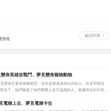
返回列表
境預兆
見變身英雄並戰鬥、夢見變身寵物動物
，夢見變身主要有兩種類型。首先是變身為你以外的人。在某些情況
情況下，他們變成了他們實際上並不認識的人。根據情況的不同，
建議記住變身的人是誰。另一種是變身為非人類生物。他們看起來
體能力和視...
夢見電梯上去、夢見電梯卡住