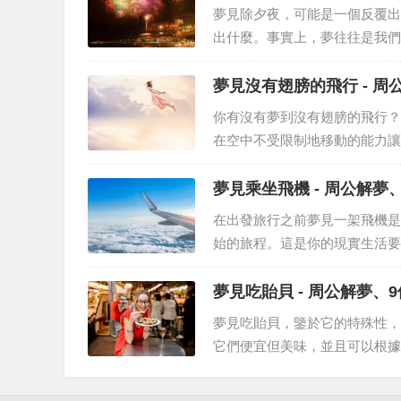
夢見除夕夜，可能是一個反覆出
出什麼。事實上，夢往往是我們
達什麼資訊，分析我們的夢都是
夢見除夕夜一個特別有意義的夢是
夢見沒有翅膀的飛行 - 周
你有沒有夢到沒有翅膀的飛行？
在空中不受限制地移動的能力讓
僅僅是一個隨機的夢，還是背後
最常見和最迷人的體驗之一。許多
夢見乘坐飛機 - 周公解夢
在出發旅行之前夢見一架飛機是
始的旅程。這是你的現實生活要
沒有任何計劃旅行的飛機時，它
知，飛機是讓我們比他們在歷史上
夢見吃貽貝 - 周公
夢見吃貽貝，鑒於它的特殊性，
它們便宜但美味，並且可以根據
是，貽貝往往會在殼上堆積污垢
引起的情緒。所以夢見吃貽貝可能