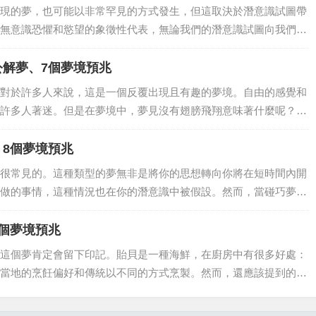
現的夢，也可能以非常罕見的方式發生，但這取決於潛意識試圖帶
無意識恐懼和慾望的象徵性代表，無論我們的潛意識試圖向我們傳
一種積極的體驗，因為它可以讓我們探索我們最深的情緒和感受。
耶誕節假期或...
公解夢、7個夢境預兆
對於許多人來說，這是一個反覆出現且有趣的夢境。自由的感覺和
許多人著迷。但是在夢境中，夢見沒有翅膀飛翔意味著什麼呢？這
有更深的含義？讓我們先說，在夢境的世界里，沒有翅膀的飛行是
人都夢到這種...
、8個夢境預兆
很常見的。這種類型的夢無非是將你的思想轉向你將在短時間內開
做的事情，這種情況也在你的潛意識中被假設。然而，當碰巧夢見
通常會在你的個人生活中具有很大的意義。夢見乘坐飛機眾所周
暫時發明的更安...
解夢、9個夢境預兆
這個夢肯定會留下印記。貽貝是一種海鮮，在廚房中有很多好處：
當地的烹飪偏好和傳統以不同的方式烹製。然而，還應該提到的
，但這一特性在夢中可以具有積極和消極的含義，具體取決於它們
有一個矛盾的含...