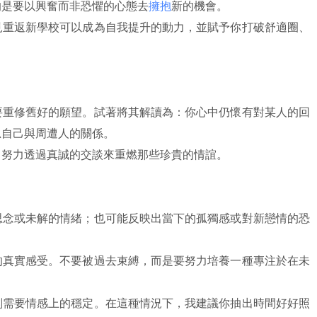
的是要以興奮而非恐懼的心態去
擁抱
新的機會。
見重返新學校可以成為自我提升的動力，並賦予你打破舒適圈、
要重修舊好的願望。試著將其解讀為：你心中仍懷有對某人的回
思自己與周遭人的關係。
，努力透過真誠的交談來重燃那些珍貴的情誼。
思念或未解的情緒；也可能反映出當下的孤獨感或對新戀情的恐
的真實感受。不要被過去束縛，而是要努力培養一種專注於在未
刻需要情感上的穩定。在這種情況下，我建議你抽出時間好好照