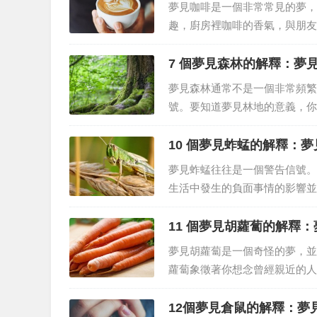
夢見咖啡是一個非常常見的夢，
趣，廚房裡咖啡的香氣，與朋友
根據夢者所經歷的生活背景進行
的含義是積極的還是消極的，將取
7 個夢見森林的解釋：夢
夢見森林通常不是一個非常頻繁
號。要知道夢見林地的意義，你
地位。隨著時間的推移，它的重
這個夢境中，我們通常出現在這個
10 個夢見蚱蜢的解釋：
夢見蚱蜢往往是一個警告信號。
生活中發生的負面事情的影響並
訊。一個同樣重要的資訊，因為
– 意義和解釋此外，夢見蚱蜢也可
11 個夢見胡蘿蔔的解釋
夢見胡蘿蔔是一個奇怪的夢，並
蘿蔔象徵著你想念曾經親近的人
一些習慣。夢見胡蘿蔔變質 –
為夢見食物變質預示著重大衝突、
12個夢見倉鼠的解釋：夢