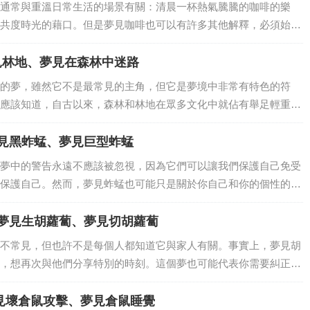
通常與重溫日常生活的場景有關：清晨一杯熱氣騰騰的咖啡的樂
共度時光的藉口。但是夢見咖啡也可以有許多其他解釋，必須始終
解釋。夢見咖啡 – 意義和解釋首先，夢見咖啡可能與毅力有關。它
決於夢的細...
見林地、夢見在森林中迷路
的夢，雖然它不是最常見的主角，但它是夢境中非常有特色的符
應該知道，自古以來，森林和林地在眾多文化中就佔有舉足輕重的
要性甚至在集體潛意識中也得到了保持。夢見森林– 意義和解釋在
場景中，走路...
夢見黑蚱蜢、夢見巨型蚱蜢
夢中的警告永遠不應該被忽視，因為它們可以讓我們保護自己免受
保護自己。然而，夢見蚱蜢也可能只是關於你自己和你的個性的資
它可以揭示一些你直到現在才知道的關於你自己的事情。夢見蚱蜢
能是與生...
：夢見生胡蘿蔔、夢見切胡蘿蔔
不常見，但也許不是每個人都知道它與家人有關。事實上，夢見胡
，想再次與他們分享特別的時刻。這個夢也可能代表你需要糾正的
 意義和解釋當然，如果您碰巧夢見胡蘿蔔變質，您將不得不小心，因
問題的積...
見壞倉鼠攻擊、夢見倉鼠睡覺