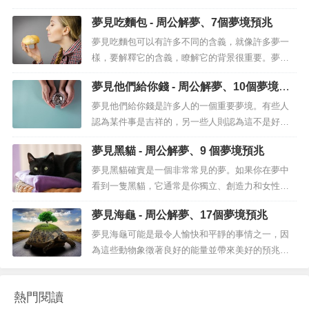
義。...
是我們兄弟的夥伴，即使我們沒有相同的血統，她
夢見吃麵包 - 周公解夢、7個夢境預兆
們也被認為是非常近的親戚。毫無疑問，夢見嫂子
可能代表著一個非常吸引人的夢境，特別是如果我
夢見吃麵包可以有許多不同的含義，就像許多夢一
們考慮到她是我們兄弟的伴侶，因此她是我們家庭
樣，要解釋它的含義，瞭解它的背景很重要。夢境
中最重要的成員，即使沒有血緣紐帶。需...
世界總是為我們提供了一個很好的機會，讓我們找
夢見他們給你錢 - 周公解夢、10個夢境預
到反映在潛意識中的非常特別的資訊。如果您曾經
兆
夢到過吃麵包，請知道這通常與富足和經濟部分有
夢見他們給你錢是許多人的一個重要夢境。有些人
關。有時，它反映了夢者的情感部分以及他們與親
認為某件事是吉祥的，另一些人則認為這不是好消
近的人的關係。我們夢中的麵包也與精神...
息，或者它甚至宣佈了壞情況的到來。但是，當你
夢見黑貓 - 周公解夢、9 個夢境預兆
夢見他們給你錢時，這實際上意味著什麼呢？夢見
他們給你錢夢見錢總是很常見的，有時，尤其是在
夢見黑貓確實是一個非常常見的夢。如果你在夢中
損失或負面情緒的情況下，它們可能意味著你在現
看到一隻黑貓，它通常是你獨立、創造力和女性的
實生活中感到脆弱或不快樂，但通常相同...
象徵。有時，這些夢也可能與厄運有關，但它們是
夢見海龜 - 周公解夢、17個夢境預兆
與特定夢境相關的情況。在我們的文章中發現夢見
黑貓的所有含義！夢見黑貓自古以來，夢見黑貓就
夢見海龜可能是最令人愉快和平靜的事情之一，因
與醜陋的事情聯繫在一起，人們一看到這種動物就
為這些動物象徵著良好的能量並帶來美好的預兆。
經常避開它。我們都知道一隻黑貓穿過你...
夢見海龜夢見海龜總是一個好兆頭，因為對於許多
文明和解夢領域的專家來說，海龜是一種神奇的動
熱門閱讀
物，在它的社會行為或不得不獨自面對生活的時候