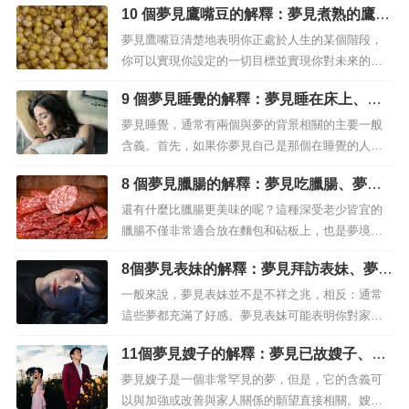
10 個夢見鷹嘴豆的解釋：夢見煮熟的鷹嘴
變化。然而，這兩種動物之間仍然存在一定的相似
豆、夢見白鷹嘴豆
性，因此夢見鰻魚與我們周圍某人的黏糊糊和暗示
夢見鷹嘴豆清楚地表明你正處於人生的某個階段，
的態度直接相關，或者它可能代表做夢者的某些不
你可以實現你設定的一切目標並實現你對未來的目
成熟，他避免以必要的嚴肅態度對待事情...
標，即使你認為一切都失去了並且你有很多困難。
9 個夢見睡覺的解釋：夢見睡在床上、夢
鷹嘴豆能夠在任何類型的土壤和任何天氣條件下發
見睡在地板上
芽，因此上述內容具有很大的邏輯和意義。 夢見鷹
夢見睡覺，通常有兩個與夢的背景相關的主要一般
嘴豆 – 意義和解釋...
含義。首先，如果你夢見自己是那個在睡覺的人，
你的潛意識可能會警告你三件事：你過著太輕鬆的
8 個夢見臘腸的解釋：夢見吃臘腸、夢見
生活、你感到筋疲力盡、你需要多睡一會兒，或者
臘腸麵包
你周圍有什麼東西你有意識地沒有注意，因為它困
還有什麼比臘腸更美味的呢？這種深受老少皆宜的
擾著你。夢見睡覺 - 含義和象徵其次，如果你夢見
臘腸不僅非常適合放在麵包和砧板上，也是夢境中
另一個人睡覺，意味著你忽略了發生...
非常重要的象徵。一般來說，夢中的臘腸可以有雙
8個夢見表妹的解釋：夢見拜訪表妹、夢見
重解釋，這取決於我們的感受和我們遇到它的背
生氣表妹
景。在大多數情況下，夢見臘腸與繁榮和富足有
一般來說，夢見表妹並不是不祥之兆，相反：通常
關，但有時它也可能表示貪婪，因此需要尋找收入
這些夢都充滿了好感。夢見表妹可能表明你對家人
來源。在其他情況下，它可能表明需要發洩我...
的愛，並警告你應該更加關注你的根，因為你讓它
11個夢見嫂子的解釋：夢見已故嫂子、夢
們無人看管。 但是，正如您已經知道的那樣，為了
見生氣的嫂子
更好地理解任何夢境的含義，有必要密切關注細
夢見嫂子是一個非常罕見的夢，但是，它的含義可
節，因為每種變化都會極大地改變您夢到的含
以與加強或改善與家人關係的願望直接相關。嫂子