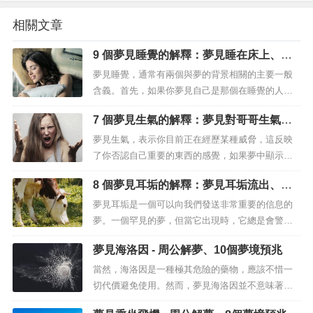
相關文章
9 個夢見睡覺的解釋：夢見睡在床上、夢
見睡在地板上
夢見睡覺，通常有兩個與夢的背景相關的主要一般
含義。首先，如果你夢見自己是那個在睡覺的人，
你的潛意識可能會警告你三件事：你過著太輕鬆的
7 個夢見生氣的解釋：夢見對哥哥生氣、
生活、你感到筋疲力盡、你需要多睡一會兒，或者
夢見對一個人生氣
你周圍有什麼東西你有意識地沒有注意，因為它困
夢見生氣，表示你目前正在經歷某種威脅，這反映
擾著你。夢見睡覺 - 含義和象徵其次，如果你夢見
了你否認自己重要的東西的感覺，如果夢中顯示暴
另一個人睡覺，意味著你忽略了發生...
力或不止一個咄咄逼人，那麼你需要確保你以正確
8 個夢見耳垢的解釋：夢見耳垢流出、夢
的方式向正確的人表達自己，在各種情況下，夢見
見很多耳垢
生氣和有暴力行為，預示著你真的在清醒的生活中
夢見耳垢是一個可以向我們發送非常重要的信息的
對某人生氣，嘗試找到解決這種憤怒的方法很重
夢。一個罕見的夢，但當它出現時，它總是會警告
要，如果你夢見走過一條狹窄的小巷，生氣...
我們需要注意的事情。當我們聽到關於自己的壞話
夢見海洛因 - 周公解夢、10個夢境預兆
或因某種原因感到羞愧時，夢見耳垢是很常見的。
在這些情況下，夢似乎是希望不惜一切代價擺脫或
當然，海洛因是一種極其危險的藥物，應該不惜一
隱藏某些東西的表現。夢見耳垢一般來說，夢見耳
切代價避免使用。然而，夢見海洛因並不意味著你
垢，也預示著我們自己或做事的方式發生...
是癮君子。夢中任何類型的藥物通常是不安全的徵