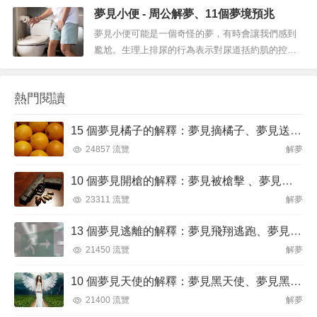
活中會開始發生很多好事。可以肯定的是，這些夢
夢見小便 - 周公解夢、11個夢境預兆
並不常見，這就是為什麼它可能會讓您感到有點驚
訝。但是，它沒有任何問題。夢見薯片如果您熱愛
夢見小便可能是一個奇怪的夢，有時會讓我們感到
美食，您可能已經夢到過在其他場合用餐。但是吃
尷尬。生理上排尿的行為表示對尿道括約肌的控
某種食物有特殊的意義。特別是夢見薯片...
制。當我們通常夢到與此功能有關的事情時，它通
常是指我們對生活的控制權。這可能與面臨大量信
熱門閱讀
任和誠實的情緒有關。夢見小便可以指由於仍然不
特定的環境而積累的情緒的凈化。在排尿過程中，
15 個夢見橘子的解釋：夢見摘橘子、夢見送橘子
任何情緒緊張都會得到釋放，排出不需要的...
24857 流覽
解夢
10 個夢見開槍的解釋：夢見被槍擊 、夢見被槍威脅
23311 流覽
解夢
13 個夢見逃離的解釋：夢見飛翔逃跑、夢見逃離火焰
21450 流覽
解夢
10 個夢見天使的解釋：夢見黑天使、夢見黑暗天使
21400 流覽
解夢