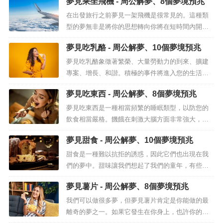
夢見乘坐飛機 - 周公解夢、8個夢境預兆
兆。如果你在夢中使用海洛因，你的潛意識會警告
你你行為的後果。也許你是那種在考慮好某件事之
在出發旅行之前夢見一架飛機是很常見的。這種類
前就採取行動的人之一，或者你可能會開始一些你
型的夢無非是將你的思想轉向你將在短時間內開始
沒有真正考慮過的新事情。但是，您必須...
的旅程。這是你的現實生活要做的事情，這種情況
夢見吃乳酪 - 周公解夢、10個夢境預兆
也在你的潛意識中被假設。然而，當碰巧夢見沒有
任何計劃旅行的飛機時，它通常會在你的個人生活
夢見吃乳酪象徵著繁榮、大量勞動力的到來、擴建
中具有很大的意義。夢見乘坐飛機眾所周知，飛機
專案、增長、和諧。積極的事件將進入您的生活，
是讓我們比他們在歷史上暫時發明的更安...
勝利、成功、收入、成就。信不信由你，這是一個
夢見吃東西 - 周公解夢、8個夢境預兆
經常發生的夢境，可能與繁榮和勞動力有關，專案
不斷擴大，最終以滿意與和諧告終。因此，即使在
夢見吃東西是一種相當頻繁的睡眠類型，以防您的
情感層面上，它也代表了儘管可能存在問題，但生
飲食相當嚴格。饑餓在刺激大腦方面非常強大，讓
活的和諧。但就夢見吃乳酪而言，根據夢...
你到處都能看到食物。從這個意義上說，解釋並不
夢見甜食 - 周公解夢、10個夢境預兆
太重要，因為它只暗示了你當時想要的夢幻般的表
現。 夢見吃東西 但是如果我們沒有節食來去除多餘
甜食是一種難以抗拒的誘惑，因此它們也出現在我
的體重，我們最近沒有大暴飲暴...
們的夢中。甜味讓我們想起了我們的童年，有些甜
點是許多節日的傳統，例如耶誕節，因此可能會夢
夢見薯片 - 周公解夢、8個夢境預兆
到義大利麵包。但這個夢境意味著什麼呢？在解夢
中，食物是精神食糧，對智力發展很重要。夢的象
我們可以做很多夢，但夢見薯片肯定是你能做的最
徵是甜蜜的，吸引人的感官，是精神成長的標誌。
離奇的夢之一。如果它發生在你身上，也許你的生
夢見吃甜食一般來說，甜食其實屬於生活...