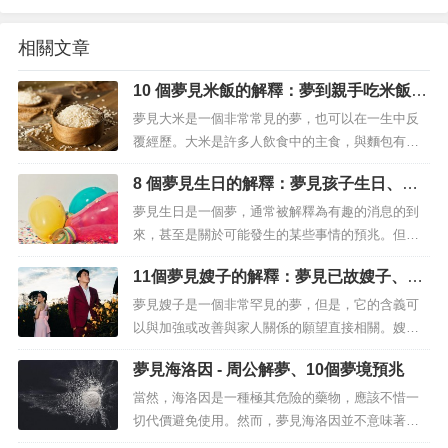
相關文章
10 個夢見米飯的解釋：夢到親手吃米飯、
夢見肉汁米飯
夢見大米是一個非常常見的夢，也可以在一生中反
覆經歷。大米是許多人飲食中的主食，與麵包有著
相似的含義，即豐盛和繁榮。事實上，在婚禮上，
8 個夢見生日的解釋：夢見孩子生日、夢
向新娘和新郎扔大米作為慶祝活動當然不是巧合，
見某人生日
因為大米是幸福、富足、繁榮和生育的預兆。因
夢見生日是一個夢，通常被解釋為有趣的消息的到
此，夢見大米是個好兆頭，因為這種積極的意義在
來，甚至是關於可能發生的某些事情的預兆。但需
日常生活中也是真實的。當然，大米是一種...
要強調的是，夢見生日並不表示現實中真的會有生
11個夢見嫂子的解釋：夢見已故嫂子、夢
日，但這種夢可以預示著許多其他事情，你將有可
見生氣的嫂子
能確切地知道它們是什麼。夢見生日 – 意義和解釋
夢見嫂子是一個非常罕見的夢，但是，它的含義可
夢見生日可能預示著你的財務和身體健康情況良
以與加強或改善與家人關係的願望直接相關。嫂子
好。更不用說，在您的家庭環境中，這...
是我們兄弟的夥伴，即使我們沒有相同的血統，她
夢見海洛因 - 周公解夢、10個夢境預兆
們也被認為是非常近的親戚。毫無疑問，夢見嫂子
可能代表著一個非常吸引人的夢境，特別是如果我
當然，海洛因是一種極其危險的藥物，應該不惜一
們考慮到她是我們兄弟的伴侶，因此她是我們家庭
切代價避免使用。然而，夢見海洛因並不意味著你
中最重要的成員，即使沒有血緣紐帶。需...
是癮君子。夢中任何類型的藥物通常是不安全的徵