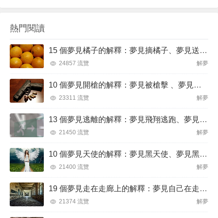
常被視為無意識的象徵。當我們夢見魚時，我...
新的一天。然而，瞭解夢見火的含義也可以幫助我
們解釋它，從而理解我們的潛意識想要傳達給我們
熱門閱讀
的任何信號。夢見火通常夢見火象徵著強烈的性格
情感，如破壞、憤怒和慾望。它也可以具有某事結
15 個夢見橘子的解釋：夢見摘橘子、夢見送橘子
束或新事物到來的含義。正如我們將看到...
24857 流覽
解夢
10 個夢見開槍的解釋：夢見被槍擊 、夢見被槍威脅
23311 流覽
解夢
13 個夢見逃離的解釋：夢見飛翔逃跑、夢見逃離火焰
21450 流覽
解夢
10 個夢見天使的解釋：夢見黑天使、夢見黑暗天使
21400 流覽
解夢
19 個夢見走在走廊上的解釋：夢見自己在走廊裡迷路、夢見在走廊被搶劫
21374 流覽
解夢