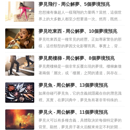
夢見飛行 - 周公解夢、5個夢境預兆
兆。如果你在夢中使用海洛因，你的潛意識會警告
你你行為的後果。也許你是那種在考慮好某件事之
您想擁有像超人一樣飛翔的力量嗎？當然，這個世
前就採取行動的人之一，或者你可能會開始一些你
界上的大多數人都至少想要過一次。然而，既然我
沒有真正考慮過的新事情。但是，您必須...
們不能，那就永遠是夢到飛行，通過我們的想像體
夢見吃東西 - 周公解夢、10個夢境預兆
驗那種感覺，讓潛意識向你展示你正在飛行的夢
境。夢見飛行有一個非常明確的含義：自由。它代
夢見吃東西是一種常見的經歷。正如專家警告的那
表了你對忘記單調的渴望，你對新體驗的渴望。然
樣，這些類型的夢因文化影響而異。事實上，背
而，根據飛行的結束方式和睡眠期間發生的...
景、出現的食物以及如何處理它們都取決於每種文
夢見爬樓梯 - 周公解夢、8個夢境預兆
化的範式。這就是為什麼夢見吃東西有很多解釋。
今天，我們介紹最流行的上下文。有證據表明，圍
夢見爬樓梯是一個非常反覆出現的夢境。樓梯象徵
繞食物的夢境體驗在患有飲食失調症的人中很常
著兩個「層次」或「樓層」之間的通道，與存在、
見。但並非所有我們關於夢見吃...
意識或個人成就有關：榮格特別指出，夢見爬樓梯
夢見魚 - 周公解夢、13個夢境預兆
意味著一種內心的探索，從純粹的心理學角度來
看，這與對最深刻和最隱蔽的自我的“影響”的需求有
如果你碰巧夢見魚，它的含義就隱藏在你的潛意識
關。但是夢見爬樓梯是什麼意思呢？有不同的含義
裡。其實，在夢詞典中，夢見魚有著非常特殊的意
及其解釋，它們基於圖像中“存在”的...
義。這些動物象徵著財富、能量和幸福，以及自
夢見火 - 周公解夢、11個夢境預兆
由，因為它們是總是在移動的動物。夢見雙魚座夢
中的雙魚座通常與無意識、生育、繁榮和轉變有
夢見火可以有多種含義，具體取決於每個特定夢的
關。它們也可以代表我們最深的需求和願望。魚通
背景。顯然，夢見房子著火后醒來肯定不利於開始